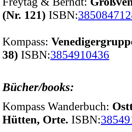
Freytag & Berndt:
Großven
(Nr. 121)
ISBN:
385084712
Kompass:
Venedigergruppe
38)
ISBN:
3854910436
Bücher/books:
Kompass Wanderbuch:
Ost
Hütten, Orte.
ISBN:
38549