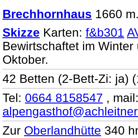
Brechhornhaus
1660 m
Skizze
Karten:
f&b301
A
Bewirtschaftet im Winte
Oktober.
42 Betten (2-Bett-Zi: ja) 
Tel:
0664 8158547
, mail
alpengasthof@achleitne
Zur
Oberlandhütte
340 hm