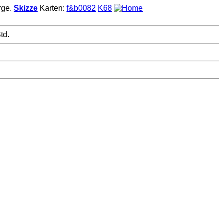
rge.
Skizze
Karten:
f&b0082
K68
td.