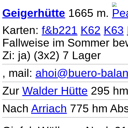
Geigerhütte
1665 m.
Karten:
f&b221
K62
K63
Fallweise im Sommer bewi
Zi: ja) (3x2) 7 Lager
, mail:
ahoi@buero-balan
Zur
Walder Hütte
295 hm 
Nach
Arriach
775 hm Abst