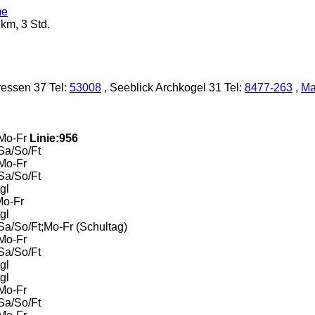
km, 3 Std.
ressen 37 Tel:
53008
, Seeblick Archkogel 31 Tel:
8477-263
,
Ma
 Mo-Fr
Linie:956
Sa/So/Ft
 Mo-Fr
Sa/So/Ft
gl
Mo-Fr
gl
Sa/So/Ft;Mo-Fr (Schultag)
 Mo-Fr
Sa/So/Ft
gl
gl
Mo-Fr
Sa/So/Ft