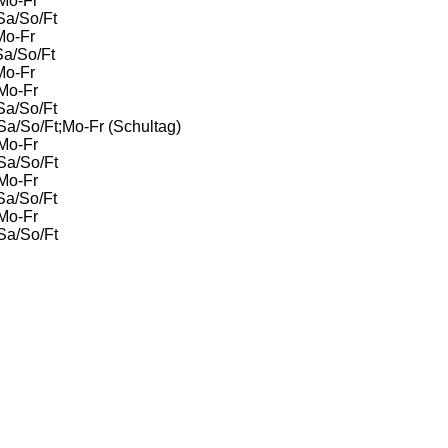
 Mo-Fr
Sa/So/Ft
Mo-Fr
Sa/So/Ft
Mo-Fr
 Mo-Fr
Sa/So/Ft
Sa/So/Ft;Mo-Fr (Schultag)
 Mo-Fr
Sa/So/Ft
 Mo-Fr
a/So/Ft
 Mo-Fr
Sa/So/Ft