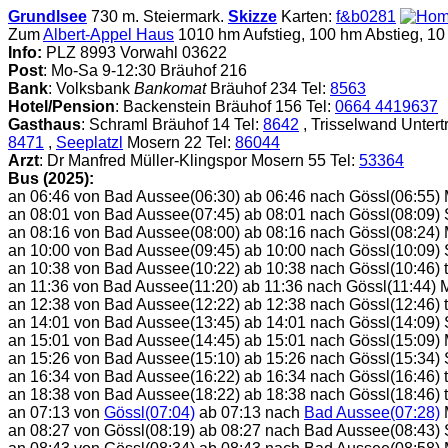
Grundlsee
730 m. Steiermark.
Skizze
Karten:
f&b0281
Zum
Albert-Appel Haus
1010 hm Aufstieg, 100 hm Abstieg, 10 
Info:
PLZ 8993 Vorwahl 03622
Post
: Mo-Sa 9-12:30 Bräuhof 216
Bank
: Volksbank
Bankomat
Bräuhof 234 Tel:
8563
Hotel/Pension
: Backenstein Bräuhof 156 Tel:
0664 4419637
Gasthaus
: Schraml Bräuhof 14 Tel:
8642
, Trisselwand Untert
8471
,
Seeplatzl
Mosern 22 Tel:
86044
Arzt
: Dr Manfred Müller-Klingspor Mosern 55 Tel:
53364
Bus (2025):
an 06:46 von Bad Aussee(06:30) ab 06:46 nach Gössl(06:55)
an 08:01 von Bad Aussee(07:45) ab 08:01 nach Gössl(08:09) 
an 08:16 von Bad Aussee(08:00) ab 08:16 nach Gössl(08:24)
an 10:00 von Bad Aussee(09:45) ab 10:00 nach Gössl(10:09) 
an 10:38 von Bad Aussee(10:22) ab 10:38 nach Gössl(10:46) t
an 11:36 von Bad Aussee(11:20) ab 11:36 nach Gössl(11:44) 
an 12:38 von Bad Aussee(12:22) ab 12:38 nach Gössl(12:46) t
an 14:01 von Bad Aussee(13:45) ab 14:01 nach Gössl(14:09) 
an 15:01 von Bad Aussee(14:45) ab 15:01 nach Gössl(15:09)
an 15:26 von Bad Aussee(15:10) ab 15:26 nach Gössl(15:34) 
an 16:34 von Bad Aussee(16:22) ab 16:34 nach Gössl(16:46) t
an 18:38 von Bad Aussee(18:22) ab 18:38 nach Gössl(18:46) t
an 07:13 von
Gössl(07:04)
ab 07:13 nach
Bad Aussee(07:28)
an 08:27 von Gössl(08:19) ab 08:27 nach Bad Aussee(08:43) 