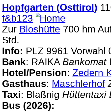
Hopfgarten (Osttirol)
11
f&b123
Zur
Bloshütte
700 hm Aufs
Std.
Info:
PLZ 9961 Vorwahl 
Bank
: RAIKA
Bankomat
Hotel/Pension
:
Zedern 
Gasthaus
:
Maschlerhof
Taxi
: Blaßnig
Hüttentaxi 
Bus (2026):