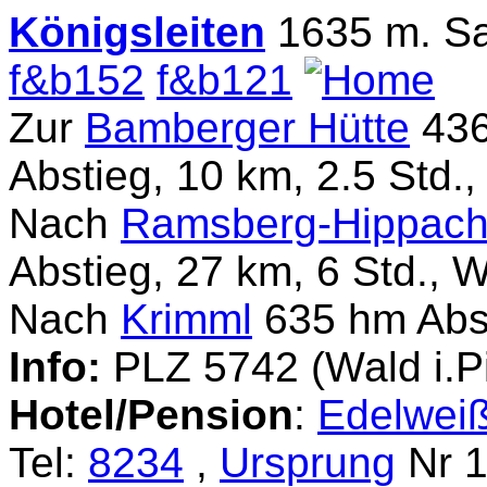
Königsleiten
1635 m. S
f&b152
f&b121
Zur
Bamberger Hütte
436
Abstieg, 10 km, 2.5 Std.
Nach
Ramsberg-Hippac
Abstieg, 27 km, 6 Std., 
Nach
Krimml
635 hm Abst
Info:
PLZ 5742 (Wald i.P
Hotel/Pension
:
Edelwei
Tel:
8234
,
Ursprung
Nr 1