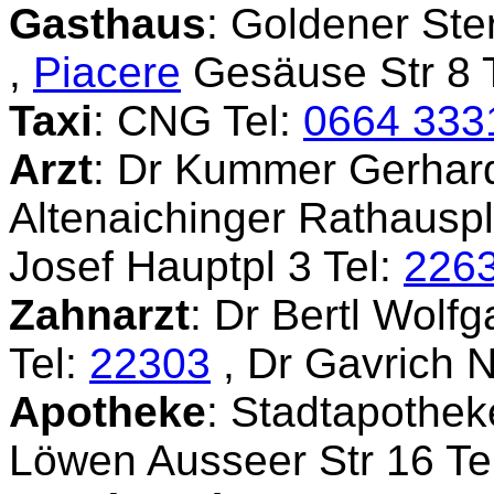
Gasthaus
: Goldener Ste
,
Piacere
Gesäuse Str 8 
Taxi
: CNG Tel:
0664 333
Arzt
: Dr Kummer Gerhard
Altenaichinger Rathauspl
Josef Hauptpl 3 Tel:
226
Zahnarzt
: Dr Bertl Wol
Tel:
22303
, Dr Gavrich N
Apotheke
: Stadtapothek
Löwen Ausseer Str 16 Te