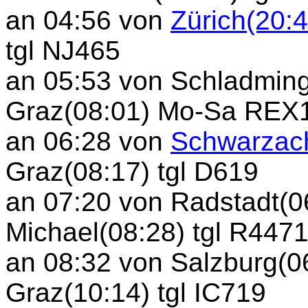
an 04:56 von
Zürich(20:4
tgl NJ465
an 05:53 von Schladming
Graz(08:01) Mo-Sa REX
an 06:28 von
Schwarzach
Graz(08:17) tgl D619
an 07:20 von Radstadt(0
Michael(08:28) tgl R447
an 08:32 von Salzburg(0
Graz(10:14) tgl IC719