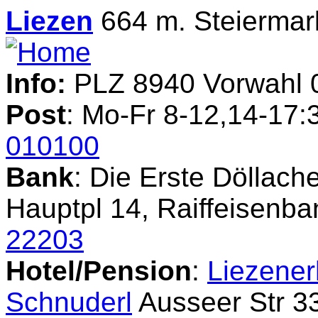
Liezen
664 m. Steiermar
Info:
PLZ 8940 Vorwahl 
Post
: Mo-Fr 8-12,14-17:
010100
Bank
: Die Erste Döllach
Hauptpl 14, Raiffeisenb
22203
Hotel/Pension
:
Liezener
Schnuderl
Ausseer Str 33