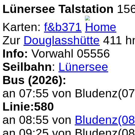
Lünersee Talstation
156
Karten:
f&b371
Zur
Douglasshütte
411 hm
Info:
Vorwahl 05556
Seilbahn
:
Lünersee
Bus (2026):
an 07:55 von Bludenz(07:
Linie:580
an 08:55 von
Bludenz(08
an 09:25 von Bludenz(08: