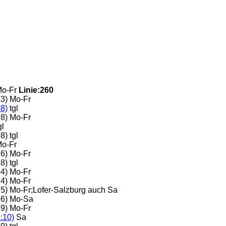
Mo-Fr
Linie:260
43) Mo-Fr
8)
tgl
38) Mo-Fr
gl
) tgl
Mo-Fr
36) Mo-Fr
) tgl
04) Mo-Fr
14) Mo-Fr
35) Mo-Fr;Lofer-Salzburg auch Sa
56) Mo-Sa
59) Mo-Fr
:10)
Sa