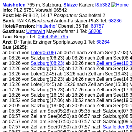
Maishofen
765 m. Salzburg.
Skizze
Karten:
f&b382
Info:
PLZ 5751 Vorwahl 06542
Post
: Mo-Fr 8-12, 14-17
Postpartner
Saalhofstrl 2
Bank
: RAIKA
Bankomat
Anton-Faistauer-Pla3 Tel:
68236
Hotel/Pension
:
Hettlerhof
Oberreit 35 Tel:
68757
Gasthaus
:
Unterwirt
Mayerhoferstr 1 Tel:
68208
Taxi
: Berger Tel:
0664 3581795
Arzt
: Dr Tanja Enzinger Sportplatzweg 1 Tel:
68264
Bus (2025):
an 06:51 von
Lofer(06:08)
ab 06:51 nach Zell am See(07:03) 
an 08:26 von Salzburg(06:23) ab 08:26 nach Zell am See(08:
an 10:26 von
Salzburg(08:23)
ab 10:26 nach
Zell am See(10:3
an 12:26 von Salzburg(10:23) ab 12:26 nach Zell am See(12:
an 13:26 von Lofer(12:45) ab 13:26 nach Zell am See(13:43) t
an 14:26 von Salzburg(12:23) ab 14:26 nach Zell am See(14:38
an 15:26 von Lofer(14:45) ab 15:26 nach Zell am See(15:38) 
an 17:26 von Salzburg(15:23) ab 17:26 nach Zell am See(17:
an 18:26 von Salzburg(16:15) ab 18:26 nach Zell am See(18:38
an 18:52 von Salzburg(17:06) ab 18:52 nach Zell am See(19:
an 20:05 von Salzburg(18:08) ab 20:05 nach Zell am See(20:
an 05:35 von Zell am See(05:28) ab 05:35 nach Salzburg(07:
an 06:57 von Zell am See(06:50) ab 06:57 nach Salzburg(08:
an 07:57 von Zell am See(07:50) ab 07:57 nach Salzburg(09:
an 07:57 von Zell am See(07:50) ab 07:57 nach
Saalfelden(08