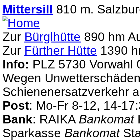
Mittersill
810 m. Salzbu
Zur
Bürglhütte
890 hm Auf
Zur
Fürther Hütte
1390 hm
Info:
PLZ 5730 Vorwahl 
Wegen Unwetterschäden 
Schienenersatzverkehr a
Post
: Mo-Fr 8-12, 14-17:
Bank
: RAIKA
Bankomat
K
Sparkasse
Bankomat
Sta