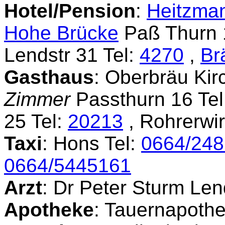
Hotel/Pension
:
Heitzma
Hohe Brücke
Paß Thurn 
Lendstr 31 Tel:
4270
,
Br
Gasthaus
: Oberbräu Kir
Zimmer
Passthurn 16 Tel
25 Tel:
20213
, Rohrerwir
Taxi
: Hons Tel:
0664/24
0664/5445161
Arzt
: Dr Peter Sturm Len
Apotheke
: Tauernapothe