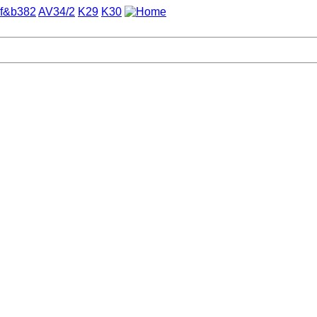
f&b382
AV34/2
K29
K30