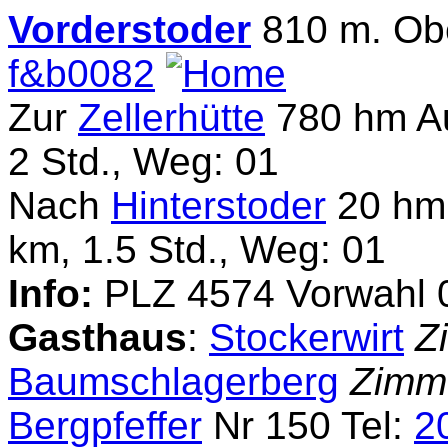
Vorderstoder
810 m. Ob
f&b0082
Zur
Zellerhütte
780 hm Au
2 Std., Weg: 01
Nach
Hinterstoder
20 hm 
km, 1.5 Std., Weg: 01
Info:
PLZ 4574 Vorwahl 
Gasthaus
:
Stockerwirt
Z
Baumschlagerberg
Zimm
Bergpfeffer
Nr 150 Tel:
2