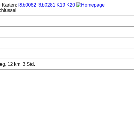
e
Karten:
f&b0082
f&b0281
K19
K20
chlüssel.
eg, 12 km, 3 Std.