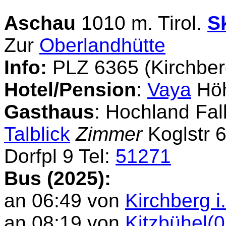
Aschau
1010 m. Tirol.
S
Zur
Oberlandhütte
Info:
PLZ 6365 (Kirchber
Hotel/Pension
:
Vaya
Höh
Gasthaus
: Hochland Fal
Talblick
Zimmer
Koglstr 6
Dorfpl 9 Tel:
51271
Bus (2025):
an 06:49 von
Kirchberg i
an 08:19 von
Kitzbühel(0