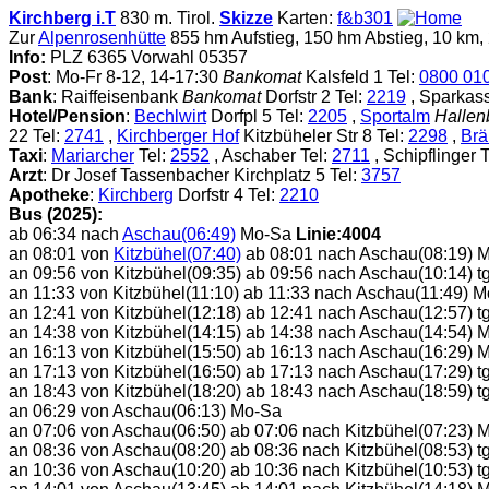
Kirchberg i.T
830 m. Tirol.
Skizze
Karten:
f&b301
Zur
Alpenrosenhütte
855 hm Aufstieg, 150 hm Abstieg, 10 km, 
Info:
PLZ 6365 Vorwahl 05357
Post
: Mo-Fr 8-12, 14-17:30
Bankomat
Kalsfeld 1 Tel:
0800 01
Bank
: Raiffeisenbank
Bankomat
Dorfstr 2 Tel:
2219
, Sparkas
Hotel/Pension
:
Bechlwirt
Dorfpl 5 Tel:
2205
,
Sportalm
Hallen
22 Tel:
2741
,
Kirchberger Hof
Kitzbüheler Str 8 Tel:
2298
,
Brä
Taxi
:
Mariarcher
Tel:
2552
, Aschaber Tel:
2711
, Schipflinger 
Arzt
: Dr Josef Tassenbacher Kirchplatz 5 Tel:
3757
Apotheke
:
Kirchberg
Dorfstr 4 Tel:
2210
Bus (2025):
ab 06:34 nach
Aschau(06:49)
Mo-Sa
Linie:4004
an 08:01 von
Kitzbühel(07:40)
ab 08:01 nach Aschau(08:19) 
an 09:56 von Kitzbühel(09:35) ab 09:56 nach Aschau(10:14) tg
an 11:33 von Kitzbühel(11:10) ab 11:33 nach Aschau(11:49) 
an 12:41 von Kitzbühel(12:18) ab 12:41 nach Aschau(12:57) tg
an 14:38 von Kitzbühel(14:15) ab 14:38 nach Aschau(14:54) 
an 16:13 von Kitzbühel(15:50) ab 16:13 nach Aschau(16:29) 
an 17:13 von Kitzbühel(16:50) ab 17:13 nach Aschau(17:29) tg
an 18:43 von Kitzbühel(18:20) ab 18:43 nach Aschau(18:59) tg
an 06:29 von Aschau(06:13) Mo-Sa
an 07:06 von Aschau(06:50) ab 07:06 nach Kitzbühel(07:23) 
an 08:36 von Aschau(08:20) ab 08:36 nach Kitzbühel(08:53) tg
an 10:36 von Aschau(10:20) ab 10:36 nach Kitzbühel(10:53) tg