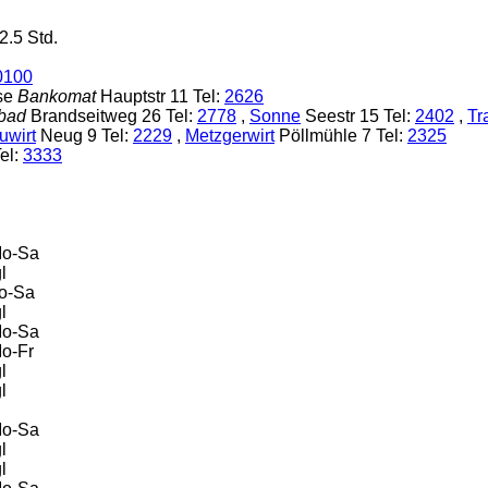
2.5 Std.
0100
se
Bankomat
Hauptstr 11 Tel:
2626
bad
Brandseitweg 26 Tel:
2778
,
Sonne
Seestr 15 Tel:
2402
,
Tr
uwirt
Neug 9 Tel:
2229
,
Metzgerwirt
Pöllmühle 7 Tel:
2325
Tel:
3333
Mo-Sa
l
Mo-Sa
l
Mo-Sa
Mo-Fr
l
l
Mo-Sa
l
l