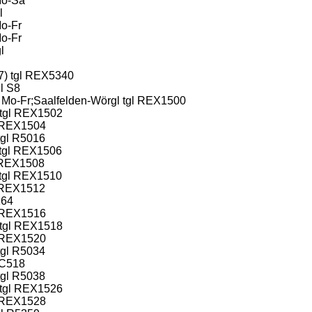
Mo-Sa
l
Mo-Fr
Mo-Fr
l
07) tgl REX5340
l S8
) Mo-Fr;Saalfelden-Wörgl tgl REX1500
 tgl REX1502
l REX1504
tgl R5016
 tgl REX1506
l REX1508
 tgl REX1510
l REX1512
164
l REX1516
 tgl REX1518
l REX1520
tgl R5034
IC518
tgl R5038
 tgl REX1526
l REX1528